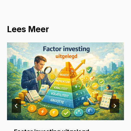
Lees Meer