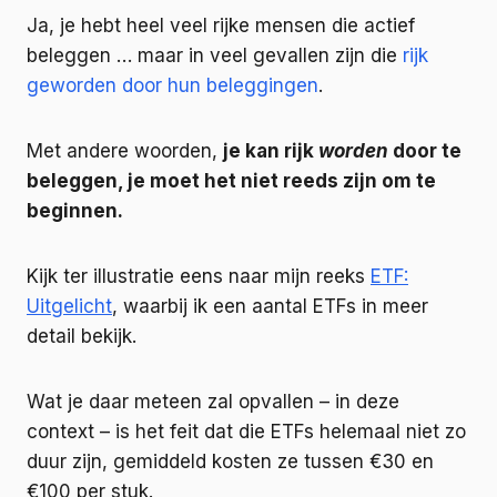
Ja, je hebt heel veel rijke mensen die actief
beleggen … maar in veel gevallen zijn die
rijk
geworden door hun beleggingen
.
Met andere woorden,
je kan rijk
worden
door te
beleggen, je moet het niet reeds zijn om te
beginnen.
Kijk ter illustratie eens naar mijn reeks
ETF:
Uitgelicht
, waarbij ik een aantal ETFs in meer
detail bekijk.
Wat je daar meteen zal opvallen – in deze
context – is het feit dat die ETFs helemaal niet zo
duur zijn, gemiddeld kosten ze tussen €30 en
€100 per stuk.