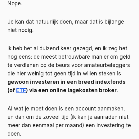
Nope.
Je kan dat natuurlijk doen, maar dat is bijlange
niet nodig.
Ik heb het al duizend keer gezegd, en ik zeg het
nog eens: de meest betrouwbare manier om geld
te verdienen op de beurs voor amateurbeleggers
die hier weinig tot geen tijd in willen steken is
gewoon investeren in een breed indexfonds
(of
ETF
) via een online lagekosten broker
.
Al wat je moet doen is een account aanmaken,
en dan om de zoveel tijd (ik kan je aanraden niet
meer dan eenmaal per maand) een investering te
doen.