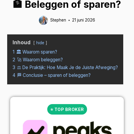
🏦 Beleggen of sparen?
Stephen
21 juni 2026
Inhoud
hide
1
🏛️ Waarom sparen?
2
🚀 Waarom beleggen?
3
⚖️ De Praktijk: Hoe Maak Je de Juiste Afweging?
4
🏁 Conclusie – sparen of beleggen?
⭐ TOP BROKER