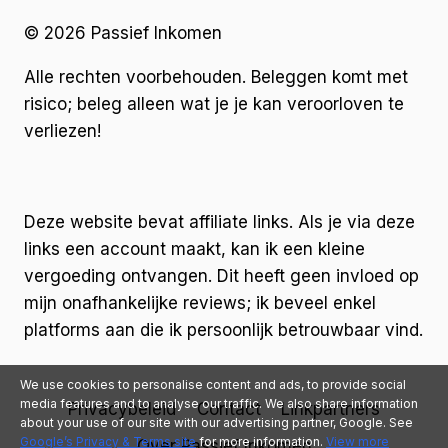
© 2026 Passief Inkomen
Alle rechten voorbehouden. Beleggen komt met
risico; beleg alleen wat je je kan veroorloven te
verliezen!
Deze website bevat affiliate links. Als je via deze
links een account maakt, kan ik een kleine
vergoeding ontvangen. Dit heeft geen invloed op
mijn onafhankelijke reviews; ik beveel enkel
platforms aan die ik persoonlijk betrouwbaar vind.
We use cookies to personalise content and ads, to provide social
media features and to analyse our traffic. We also share information
Privacybeleid
Contact
Linkpartners
about your use of our site with our advertising partner, Google. See
Google’s Privacy & Terms site
for more information.
View more
Over Passief Inkomen