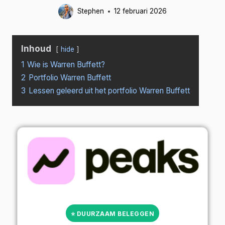
Stephen
12 februari 2026
Inhoud
hide
1
Wie is Warren Buffett?
2
Portfolio Warren Buffett
3
Lessen geleerd uit het portfolio Warren Buffett
⭐ DUURZAAM BELEGGEN