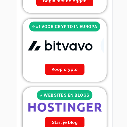
Begin met beleggen
⭐ #1 VOOR CRYPTO IN EUROPA
Koop crypto
⭐ WEBSITES EN BLOGS
Start je blog