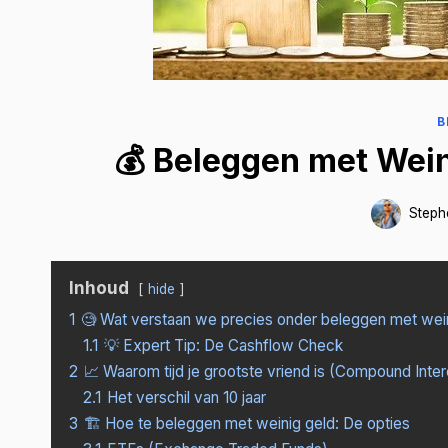
B
💰 Beleggen met Wein
Steph
Inhoud
hide
1
🧐 Wat verstaan we precies onder beleggen met wei
1.1
💡 Expert Tip: De Cashflow Check
2
📈 Waarom tijd je grootste vriend is (Compound Inter
2.1
Het verschil van 10 jaar
3
🏗️ Hoe te beleggen met weinig geld: De opties