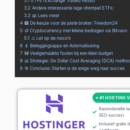
3.1
ETFs (Exchange Traded Funds)
3.2
Andere interessante lage-drempel ETFs:
3.3
📖 Lees meer
4
🏦 De keuze voor de juiste broker: Freedom24
5
🪙 Cryptocurrency met kleine bedragen via Bitvavo
5.1
⚠️ Let op de risico’s
6
📱 Beleggingsapps en Automatisering
7
🚧 Veelgemaakte fouten bij een klein budget
8
📊 Strategie: De Dollar Cost Averaging (DCA) metho
9
🎯 Conclusie: Starten is de enige weg naar succes
⭐ #1 HOSTING 
Razendsnelle la
SEO-succes)
Inclusief grati