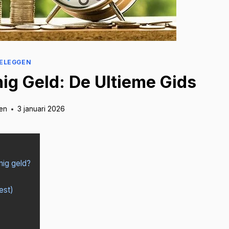
ELEGGEN
ig Geld: De Ultieme Gids
en
3 januari 2026
nig geld?
est)