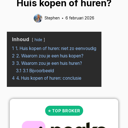
Huis kopen of huren?
Stephen
6 februari 2026
Inhoud
hide
1
1. Huis kopen of huren: niet zo eenvoudig
2
2. Waarom zou je een huis kopen?
3
3. Waarom zou je een huis huren?
3.1
3.1 Bijvoorbeeld
4
4. Huis kopen of huren: conclusie
⭐ TOP BROKER