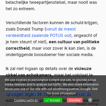
belachelijke tweepartijenstelsel, maar nooit was
het zo extreem.
Verschillende factoren kunnen de schuld krijgen,
zoals Donald Trump (
veruit de meest
verdeeldheid zaaiende POTUS ooit
, ongeacht of
je hem steunt of niet),
een cultuur van politieke
correctheid
, maar voor zover ik kan zien, is de
onderliggende boosdoener hier sociale media.
Ik zal niet ingaan op details over de
vicieuze
cirkel van echokamers,
maar het volstaat te
We use cookies to personalise content and ads, to provide social
zeggen dat sociale media een kanker voor de
media features and to analyse our traffic. We also share information
samenleving zijn en dat hun voordelen niet
about your use of our site with our advertising partner, Google. See
Google’s Privacy & Terms site
for more information.
View more
opwegen tegen de hoge kosten, waarvan de
extreme politieke polarisatie slechts één element
Cookies settings
Accept
Decline
Cookies settings