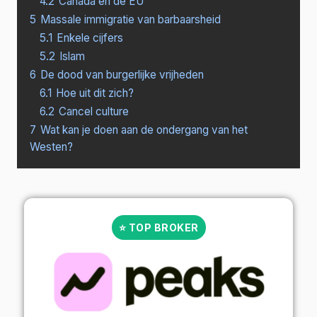
4.2
Canada en de EU
5
Massale immigratie van barbaarsheid
5.1
Enkele cijfers
5.2
Islam
6
De dood van burgerlijke vrijheden
6.1
Hoe uit dit zich?
6.2
Cancel culture
7
Wat kan je doen aan de ondergang van het
Westen?
⭐ TOP BROKER