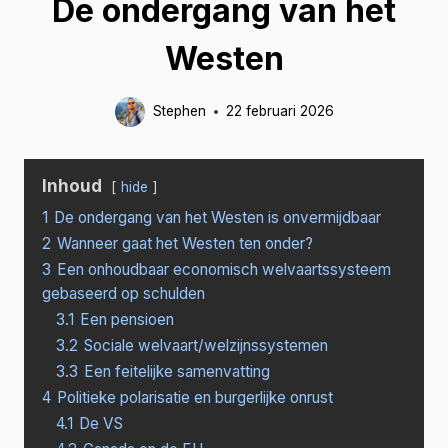
De ondergang van het
Westen
Stephen
22 februari 2026
Inhoud
hide
1
De ondergang van het Westen is onvermijdbaar
2
Wanneer gaat het Westen ten onder?
3
Een onhoudbaar economisch welvaartssysteem
gebaseerd op schulden
3.1
Een pensioen
3.2
Sociale welvaart/welzijnssystemen
3.3
Een feitelijke samenvatting
4
Politieke polarisatie en burgerlijke onrust
4.1
De VS