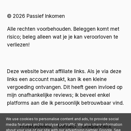
© 2026 Passief Inkomen
Alle rechten voorbehouden. Beleggen komt met
risico; beleg alleen wat je je kan veroorloven te
verliezen!
Deze website bevat affiliate links. Als je via deze
links een account maakt, kan ik een kleine
vergoeding ontvangen. Dit heeft geen invloed op
mijn onafhankelijke reviews; ik beveel enkel
platforms aan die ik persoonlijk betrouwbaar vind.
We use cookies to personalise content and ads, to provide social
media features and to analyse our traffic. We also share information
Privacybeleid
Contact
Linkpartners
about your use of our site with our advertising partner, Google. See