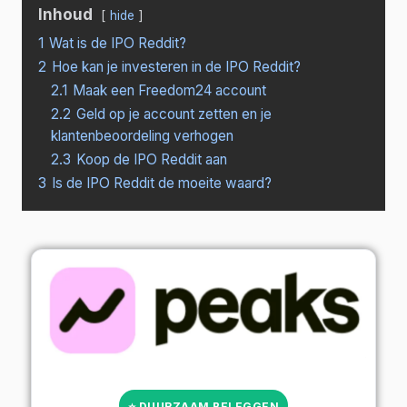
Inhoud
hide
1
Wat is de IPO Reddit?
2
Hoe kan je investeren in de IPO Reddit?
2.1
Maak een Freedom24 account
2.2
Geld op je account zetten en je
klantenbeoordeling verhogen
2.3
Koop de IPO Reddit aan
3
Is de IPO Reddit de moeite waard?
⭐ DUURZAAM BELEGGEN