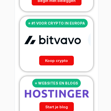
Begin met beleggen
⭐ #1 VOOR CRYPTO IN EUROPA
Koop crypto
⭐ WEBSITES EN BLOGS
Start je blog