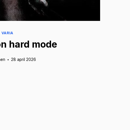
VARIA
 on hard mode
hen
28 april 2026