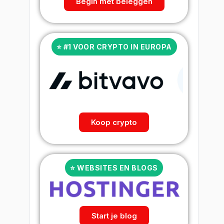
Begin met beleggen
⭐ #1 VOOR CRYPTO IN EUROPA
Koop crypto
⭐ WEBSITES EN BLOGS
Start je blog