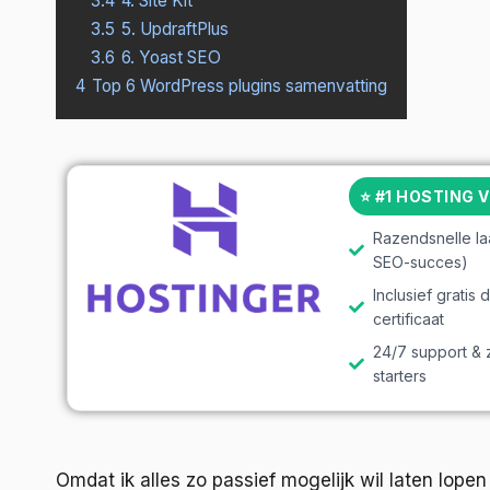
3.4
4. Site Kit
3.5
5. UpdraftPlus
3.6
6. Yoast SEO
4
Top 6 WordPress plugins samenvatting
⭐ #1 HOSTING 
Razendsnelle la
SEO-succes)
Inclusief grati
certificaat
24/7 support & 
starters
Omdat ik alles zo passief mogelijk wil laten lope